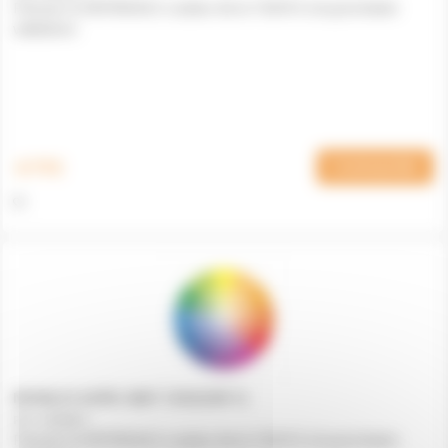
Préciser la RÉFÉRENCE couleur de la TEINTE à la prochaine
validation.
€ TTC
Commander
NOVALIS ACRYL MAT COULEUR 1L
241004/0
Préciser la RÉFÉRENCE couleur de la TEINTE à la prochaine