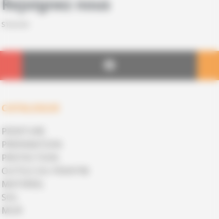
Rejoignez nous
S'inscrire
CATALOGUE
PEINTURE
PREPARATION
PROTECTION
OUTILS DU PEINTRE
MATERIEL
SOL
MUR