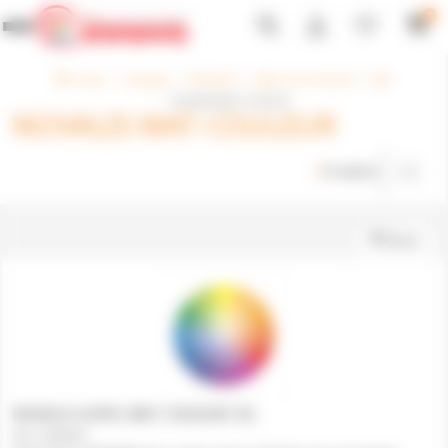
Panneau de gestion des cookies
0
Toggle navigation
Innova
Catalogue
PEINTURE
MISE A LA COULEUR
MAT
NOVALIS MAT COULEUR
NOVALIS MAT COULEUR
3
Produits
Filtrer
NOVALIS ACRYL MAT COULEUR 15L
241003/0