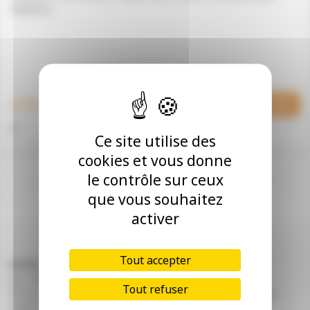
validation.
€ TTC
Commander
Ce site utilise des
cookies et vous donne
le contrôle sur ceux
que vous souhaitez
activer
Tout accepter
NOVALIS ACRYL MAT COULEUR 3L
241005/0
Tout refuser
Préciser la RÉFÉRENCE couleur de la TEINTE à la prochaine
validation.